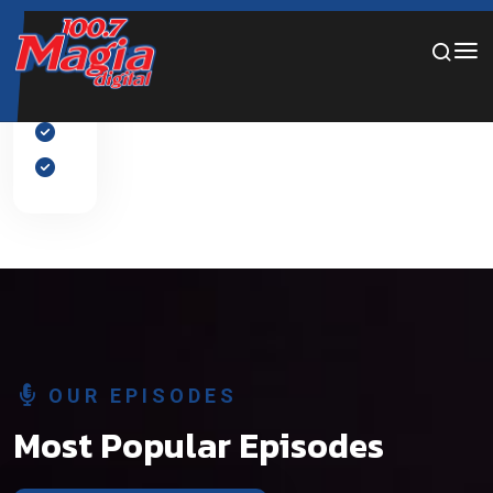
Por favor, añade diapositivas al slider desde el panel de
edición.
OUR EPISODES
Most Popular Episodes