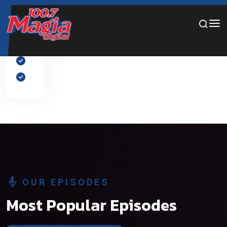
Por favor, añade diapositivas al slider desde el panel de
edición.
OUR EPISODES
Most Popular Episodes