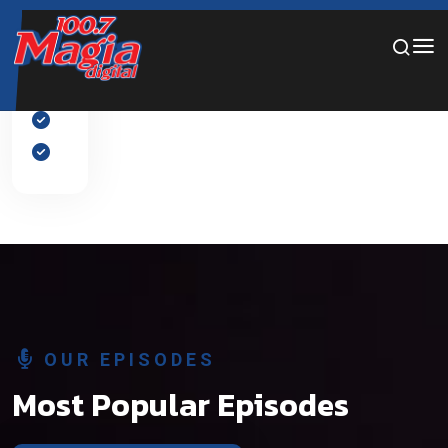
Por favor, añade diapositivas al slider desde el panel de
edición.
OUR EPISODES
Most Popular Episodes