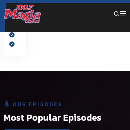
Por favor, añade diapositivas al slider desde el panel de
edición.
OUR EPISODES
Most Popular Episodes