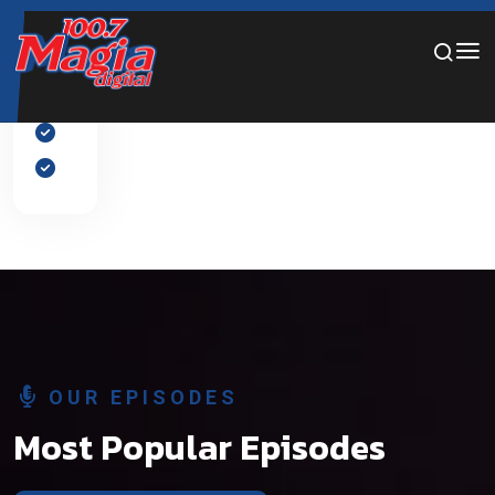
Por favor, añade diapositivas al slider desde el panel de
edición.
OUR EPISODES
Most Popular Episodes