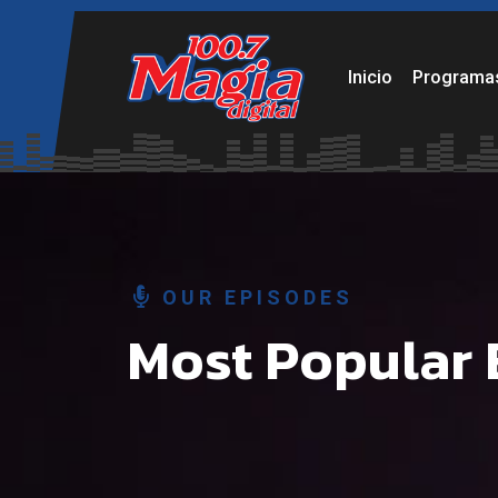
Por favor, añade diapositivas al slider desde el panel de e
Inicio
Programa
OUR EPISODES
Most Popular 