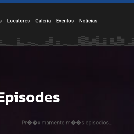
dición.
s
Locutores
Galería
Eventos
Noticias
Episodes
Pr��ximamente m��s episodios...