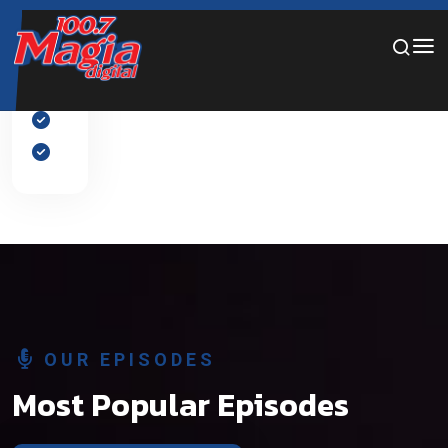
Por favor, añade diapositivas al slider desde el panel de
edición.
OUR EPISODES
Most Popular Episodes