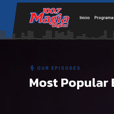
Por favor, añade diapositivas al slider desde el panel de e
Inicio
Programa
OUR EPISODES
Most Popular 