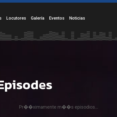
dición.
s
Locutores
Galería
Eventos
Noticias
Episodes
Pr��ximamente m��s episodios...