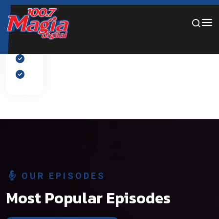
Por favor, añade diapositivas al slider desde el panel de
edición.
OUR EPISODES
Most Popular Episodes