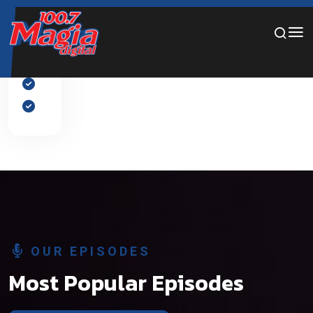
Por favor, añade diapositivas al slider desde el panel de
edición.
OUR EPISODES
Most Popular Episodes